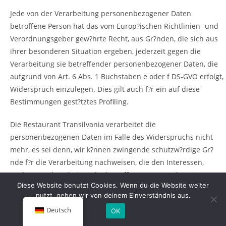
Jede von der Verarbeitung personenbezogener Daten
betroffene Person hat das vom Europ?ischen Richtlinien- und
Verordnungsgeber gew?hrte Recht, aus Gr?nden, die sich aus
ihrer besonderen Situation ergeben, jederzeit gegen die
Verarbeitung sie betreffender personenbezogener Daten, die
aufgrund von Art. 6 Abs. 1 Buchstaben e oder f DS-GVO erfolgt,
Widerspruch einzulegen. Dies gilt auch f?r ein auf diese
Bestimmungen gest?tztes Profiling.
Die Restaurant Transilvania verarbeitet die
personenbezogenen Daten im Falle des Widerspruchs nicht
mehr, es sei denn, wir k?nnen zwingende schutzw?rdige Gr?
nde f?r die Verarbeitung nachweisen, die den Interessen,
Rechten und Freiheiten der betroffenen Person ?berwiegen,
Diese Website benutzt Cookies. Wenn du die Website weiter
oder die Verarbeitung dient der Geltendmachung, Aus?bung
nutzt, gehen wir von deinem Einverständnis aus.
oder Verteidigung von Rechtsanspr?chen.
Deutsch
OK
Verarbeitet die Restaurant Transilvania personenbezogene